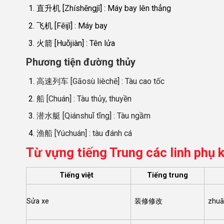
直升机 [Zhíshēngjī] : Máy bay lên thẳng
飞机 [Fēijī] : Máy bay
火箭 [Huǒjiàn] : Tên lửa
Phương tiện đường thủy
高速列车 [Gāosù lièchē] : Tàu cao tốc
船 [Chuán] : Tàu thủy, thuyền
潜水艇 [Qiánshuǐ tǐng] : Tàu ngầm
渔船 [Yúchuán] : tàu đánh cá
Từ vựng tiếng Trung các linh phụ k
Tiếng việt
Tiếng trung
Sửa xe
装修修改
zhuā