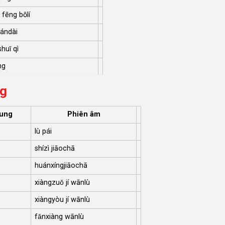
 fēng bōlí
ándài
huǐ qì
ng
ng
rung
Phiên âm
lù pái
shízì jiāochā
huánxíngjiāochā
xiàngzuǒ jí wānlù
xiàngyòu jí wānlù
fǎnxiàng wānlù