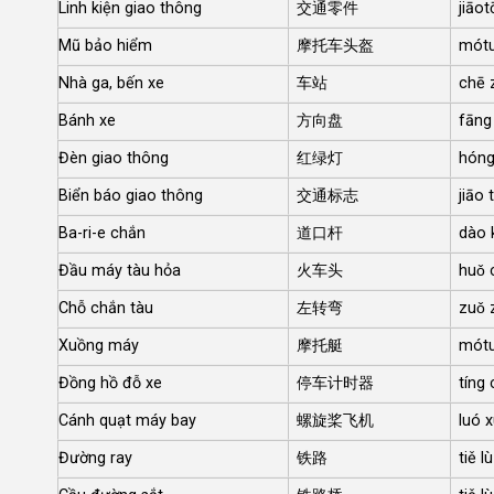
Linh kiện giao thông
交通零件
jiāot
Mũ bảo hiểm
摩托车头盔
mótu
Nhà ga, bến xe
车站
chē 
Bánh xe
方向盘
fāng
Đèn giao thông
红绿灯
hóng
Biển báo giao thông
交通标志
jiāo 
Ba-ri-e chắn
道口杆
dào 
Đầu máy tàu hỏa
火车头
huǒ 
Chỗ chắn tàu
左转弯
zuǒ 
Xuồng máy
摩托艇
mótu
Đồng hồ đỗ xe
停车计时器
tíng 
Cánh quạt máy bay
螺旋桨飞机
luó x
Đường ray
铁路
tiě lù