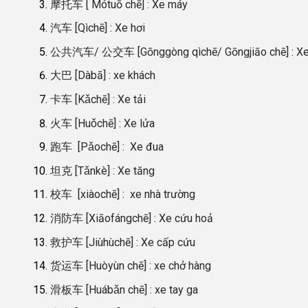
摩托车 [ Mótuō chē] : Xe máy
汽车 [Qìchē] : Xe hơi
公共汽车/ 公交车 [Gōnggòng qìchē/ Gōngjiāo chē] : Xe
大巴 [Dàbā] : xe khách
卡车 [Kǎchē] : Xe tải
火车 [Huǒchē] : Xe lửa
跑车 [Pǎochē] : Xe đua
坦克 [Tǎnkè] : Xe tăng
校车 [xiàochē] : xe nhà trường
消防车 [Xiāofángchē] : Xe cứu hoả
救护车 [Jiùhùchē] : Xe cấp cứu
货运车 [Huòyùn chē] : xe chở hàng
滑板车 [Huábǎn chē] : xe tay ga