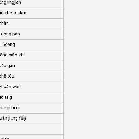
ōng língjiàn
ō chē tóukuī
zhàn
 xiàng pán
 lǜdēng
tōng biāo zhì
kǒu gān
chē tóu
zhuǎn wān
ō tǐng
chē jìshí qì
uán jiǎng fēijī