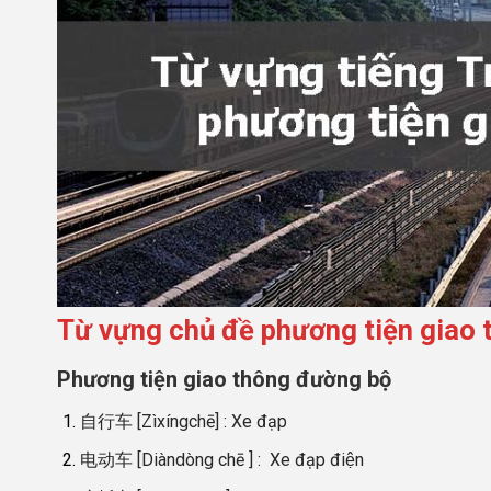
Từ vựng chủ đề phương tiện giao 
Phương tiện giao thông đường bộ
自行车 [Zìxíngchē] : Xe đạp
电动车 [Diàndòng chē ] : Xe đạp điện