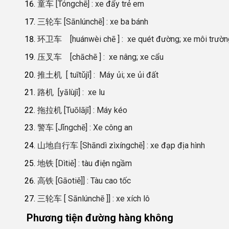
童车 [Tóngchē] : xe đẩy trẻ em
三轮车 [Sānlúnchē] : xe ba bánh
环卫车 [huánwèi chē ] : xe quét đường; xe môi trườn
压叉车 [chāchē ] : xe nâng; xe cẩu
推土机 [ tuītǔjī] : Máy ủi; xe ủi đất
路机 [yālùjī] : xe lu
拖拉机 [Tuōlājī] : Máy kéo
警车 [Jǐngchē] : Xe công an
山地自行车 [Shāndì zìxíngchē] : xe đạp địa hình
地铁 [Dìtiě] : tàu điện ngầm
高铁 [Gāotiě]] : Tàu cao tốc
三轮车 [ Sānlúnchē ]] : xe xích lô
Phương tiện đường hàng không