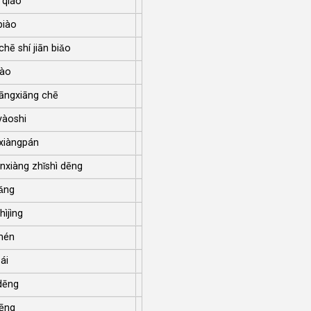
ù qiáo
piào
chē shí jiān biǎo
dào
uāngxiāng chē
yàoshi
xiàngpán
nxiàng zhǐshì dēng
iǎng
hìjìng
mén
ái
dēng
ēng