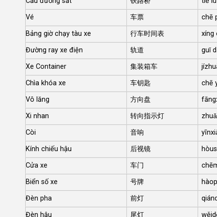
Cầu đường sắt
铁路桥
tiě l
Vé
车票
chē 
Bảng giờ chạy tàu xe
行车时间表
xíng 
Đường ray xe điện
轨道
guǐ 
Xe Container
集装箱车
jízh
Chìa khóa xe
车钥匙
chē 
Vô lăng
方向盘
fāng
Xi nhan
转向指示灯
zhuǎ
Còi
音响
yīnx
Kính chiếu hậu
后视镜
hòus
Cửa xe
车门
chē
Biển số xe
号牌
hàop
Đèn pha
前灯
qián
Đèn hậu
尾灯
wěid