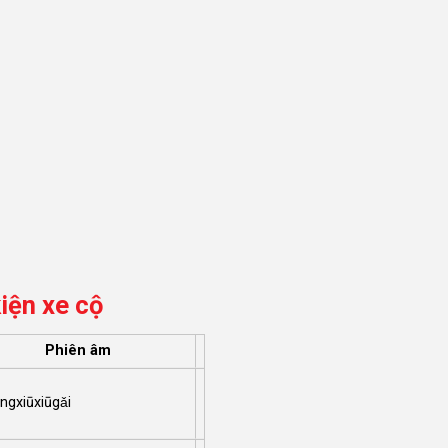
iện xe cộ
Phiên âm
ngxiūxiūgǎi