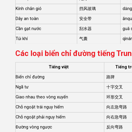
Kính chắn gió
挡风玻璃
dǎng
Dây an toàn
安全带
ānqu
Cần gạt nước
刮水器
guā s
Túi khí
气囊
qìná
Các loại biển chỉ đường tiếng Tru
Tiếng việt
Tiếng t
Biển chỉ đường
路牌
Ngã tư
十字交叉
Giao nhau theo vòng xuyến
环形交叉
Chỗ ngoặt trái nguy hiểm
向左急弯路
Chỗ ngoặt phải nguy hiểm
向右急弯路
Đường vòng ngược
反向弯路