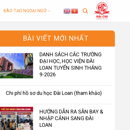
ĐÀO TẠO NGOẠI NGỮ
BÀI VIẾT MỚI NHẤT
DANH SÁCH CÁC TRƯỜNG
ĐẠI HỌC, HỌC VIỆN ĐÀI
LOAN TUYỂN SINH THÁNG
9-2026
Chi phí hồ sơ du học Đài Loan (tham khảo)
HƯỚNG DẪN RA SÂN BAY &
NHẬP CẢNH SANG ĐÀI
LOAN