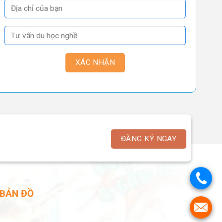
ĐĂNG KÝ NGAY
.
BẢN ĐỒ
.