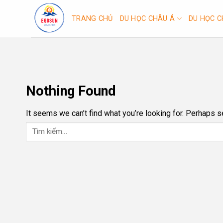
Skip
to
TRANG CHỦ
DU HỌC CHÂU Á
DU HỌC C
content
Nothing Found
It seems we can’t find what you’re looking for. Perhaps s