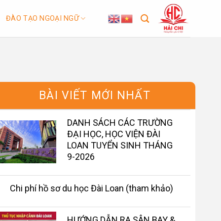
ĐÀO TẠO NGOẠI NGỮ
BÀI VIẾT MỚI NHẤT
DANH SÁCH CÁC TRƯỜNG
ĐẠI HỌC, HỌC VIỆN ĐÀI
LOAN TUYỂN SINH THÁNG
9-2026
Chi phí hồ sơ du học Đài Loan (tham khảo)
HƯỚNG DẪN RA SÂN BAY &