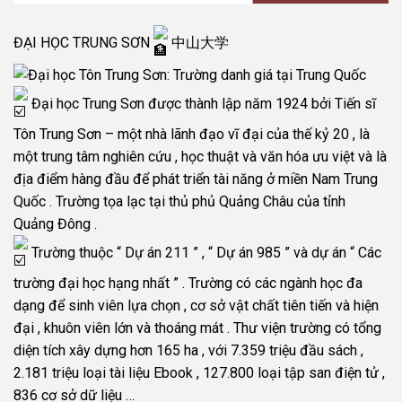
ĐẠI HỌC TRUNG SƠN
中山大学
Đại học Trung Sơn được thành lập năm 1924 bởi Tiến sĩ
Tôn Trung Sơn – một nhà lãnh đạo vĩ đại của thế kỷ 20 , là
một trung tâm nghiên cứu , học thuật và văn hóa ưu việt và là
địa điểm hàng đầu để phát triển tài năng ở miền Nam Trung
Quốc . Trường tọa lạc tại thủ phủ Quảng Châu của tỉnh
Quảng Đông .
Trường thuộc “ Dự án 211 ” , “ Dự án 985 ” và dự án “ Các
trường đại học hạng nhất ” . Trường có các ngành học đa
dạng để sinh viên lựa chọn , cơ sở vật chất tiên tiến và hiện
đại , khuôn viên lớn và thoáng mát . Thư viện trường có tổng
diện tích xây dựng hơn 165 ha , với 7.359 triệu đầu sách ,
2.181 triệu loại tài liệu Ebook , 127.800 loại tập san điện tử ,
836 cơ sở dữ liệu …