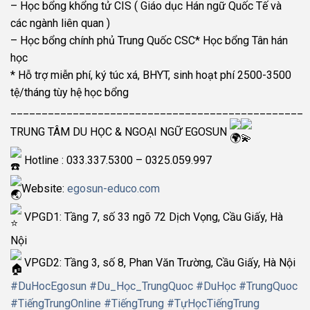
– Học bổng khổng tử CIS ( Giáo dục Hán ngữ Quốc Tế và
các ngành liên quan )
– Học bổng chính phủ Trung Quốc CSC* Học bổng Tân hán
học
* Hỗ trợ miễn phí, ký túc xá, BHYT, sinh hoạt phí 2500-3500
tệ/tháng tùy hệ học bổng
_______________________________________________
TRUNG TÂM DU HỌC & NGOẠI NGỮ EGOSUN
Hotline : 033.337.5300 – 0325.059.997
Website:
egosun-educo.com
VPGD1: Tầng 7, số 33 ngõ 72 Dịch Vọng, Cầu Giấy, Hà
Nội
VPGD2: Tầng 3, số 8, Phan Văn Trường, Cầu Giấy, Hà Nội
#DuHocEgosun
#Du_Học_TrungQuoc
#DuHọc
#TrungQuoc
#TiếngTrungOnline
#TiếngTrung
#TựHọcTiếngTrung