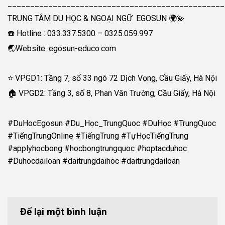
________________________________________________
TRUNG TÂM DU HỌC & NGOẠI NGỮ EGOSUN 🌍💫
☎️ Hotline : 033.337.5300 – 0325.059.997
🌏Website: egosun-educo.com
⭐ VPGD1: Tầng 7, số 33 ngõ 72 Dịch Vọng, Cầu Giấy, Hà Nội
🏠 VPGD2: Tầng 3, số 8, Phan Văn Trường, Cầu Giấy, Hà Nội
#DuHocEgosun #Du_Học_TrungQuoc #DuHọc #TrungQuoc
#TiếngTrungOnline #TiếngTrung #TựHọcTiếngTrung
#applyhocbong #hocbongtrungquoc #hoptacduhoc
#Duhocdailoan #daitrungdaihoc #daitrungdailoan
Để lại một bình luận