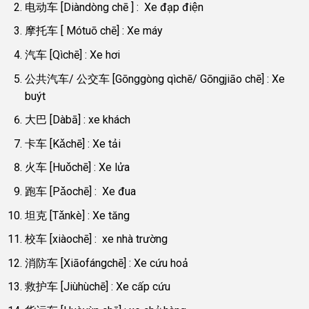
电动车 [Diàndòng chē ] : Xe đạp điện
摩托车 [ Mótuō chē] : Xe máy
汽车 [Qìchē] : Xe hơi
公共汽车/ 公交车 [Gōnggòng qìchē/ Gōngjiāo chē] : Xe
buýt
大巴 [Dàbā] : xe khách
卡车 [Kǎchē] : Xe tải
火车 [Huǒchē] : Xe lửa
跑车 [Pǎochē] : Xe đua
坦克 [Tǎnkè] : Xe tăng
校车 [xiàochē] : xe nhà trường
消防车 [Xiāofángchē] : Xe cứu hoả
救护车 [Jiùhùchē] : Xe cấp cứu