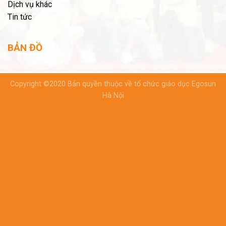
Dịch vụ khác
Tin tức
BẢN ĐỒ
Copyright ©2020 Bản quyền thuộc về tổ chức giáo dục Egosun
Hà Nội