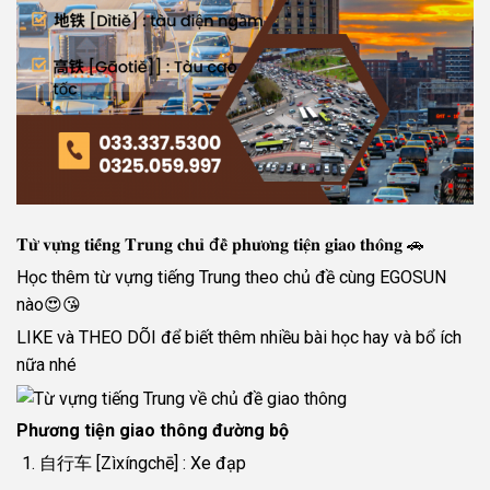
𝐓𝐮̛̀ 𝐯𝐮̛̣𝐧𝐠 𝐭𝐢𝐞̂́𝐧𝐠 𝐓𝐫𝐮𝐧𝐠 𝐜𝐡𝐮̉ đ𝐞̂̀ 𝐩𝐡𝐮̛𝐨̛𝐧𝐠 𝐭𝐢𝐞̣̂𝐧 𝐠𝐢𝐚𝐨 𝐭𝐡𝐨̂𝐧𝐠 🚗
Học thêm từ vựng tiếng Trung theo chủ đề cùng EGOSUN
nào😍😘
LIKE và THEO DÕI để biết thêm nhiều bài học hay và bổ ích
nữa nhé
Phương tiện giao thông đường bộ
自行车 [Zìxíngchē] : Xe đạp