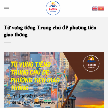
Skip
to
content
𝐓𝐮̛̀ 𝐯𝐮̛̣𝐧𝐠 𝐭𝐢𝐞̂́𝐧𝐠 𝐓𝐫𝐮𝐧𝐠 𝐜𝐡𝐮̉ đ𝐞̂̀ 𝐩𝐡𝐮̛𝐨̛𝐧𝐠 𝐭𝐢𝐞̣̂𝐧
𝐠𝐢𝐚𝐨 𝐭𝐡𝐨̂𝐧𝐠