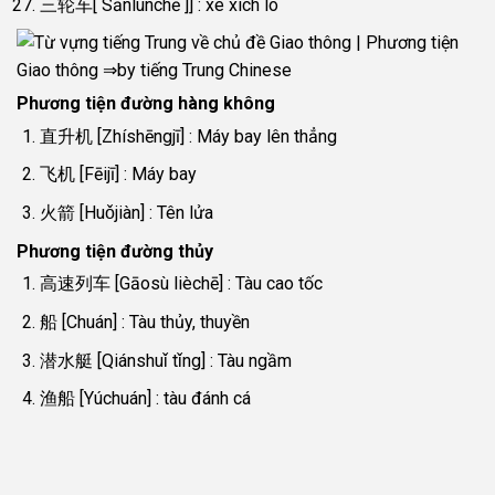
三轮车[ Sānlúnchē ]] : xe xích lô
Phương tiện đường hàng không
直升机 [Zhíshēngjī] : Máy bay lên thẳng
飞机 [Fēijī] : Máy bay
火箭 [Huǒjiàn] : Tên lửa
Phương tiện đường thủy
高速列车 [Gāosù lièchē] : Tàu cao tốc
船 [Chuán] : Tàu thủy, thuyền
潜水艇 [Qiánshuǐ tǐng] : Tàu ngầm
渔船 [Yúchuán] : tàu đánh cá