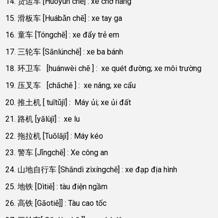
货运车 [Huòyùn chē] : xe chở hàng
滑板车 [Huábǎn chē] : xe tay ga
童车 [Tóngchē] : xe đẩy trẻ em
三轮车 [Sānlúnchē] : xe ba bánh
环卫车 [huánwèi chē ] : xe quét đường; xe môi trường
压叉车 [chāchē ] : xe nâng; xe cẩu
推土机 [ tuītǔjī] : Máy ủi; xe ủi đất
路机 [yālùjī] : xe lu
拖拉机 [Tuōlājī] : Máy kéo
警车 [Jǐngchē] : Xe công an
山地自行车 [Shāndì zìxíngchē] : xe đạp địa hình
地铁 [Dìtiě] : tàu điện ngầm
高铁 [Gāotiě]] : Tàu cao tốc