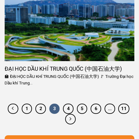
ĐẠI HỌC DẦU KHÍ TRUNG QUỐC (中国石油大学)
🏫 ĐẠI HỌC DẦU KHÍ TRUNG QUỐC (中国石油大学) 🚩 Trường Đại học
Dầu khí Trung...
1
2
3
4
5
6
…
11