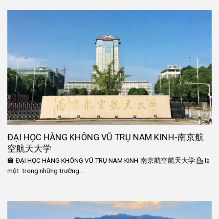
ĐẠI HỌC HÀNG KHÔNG VŨ TRỤ NAM KINH-南京航
空航天大学
🏫 ĐẠI HỌC HÀNG KHÔNG VŨ TRỤ NAM KINH-南京航空航天大学 💁 là
một trong những trường...