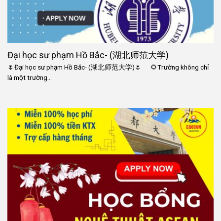
Đại học sư phạm Hồ Bắc- (湖北师范大学)
🌷Đại học sư phạm Hồ Bắc- (湖北师范大学)🌷 🌻Trường không chỉ
là một trường...