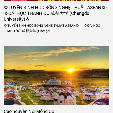
🌻TUYỂN SINH HỌC BỔNG NGHỆ THUẬT ASEAN🌻-
🐧ĐẠI HỌC THÀNH ĐÔ 成都大学 (Chengdu
University)🐧
🌻TUYỂN SINH HỌC BỔNG NGHỆ THUẬT ASEAN🌻 🐧ĐẠI HỌC
THÀNH ĐÔ 成都大学 (Chengdu...
Cao nguyên Nội Mông Cổ